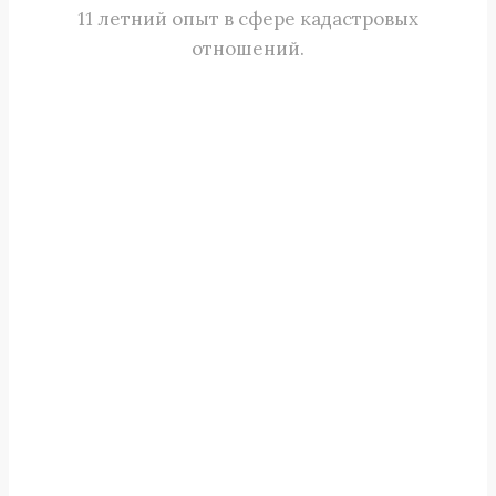
11 летний опыт в сфере кадастровых
отношений.
Мы используем
современное
программное
обеспечение и
высокоточные