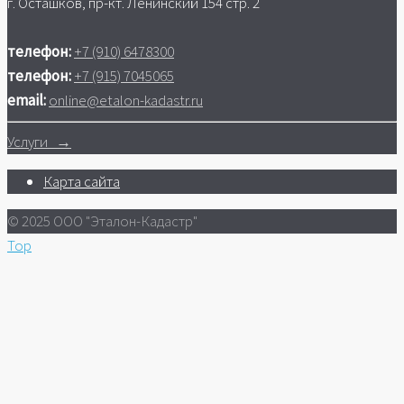
г. Осташков, пр-кт. Ленинский 154 стр. 2
телефон:
+7 (910) 6478300
телефон:
+7 (915) 7045065
email:
online@etalon-kadastr.ru
Услуги →
Карта сайта
© 2025 ООО "Эталон-Кадастр"
Top