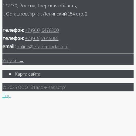
172730, Россия, Тверская область,
г. Осташков, пр-кт. Ленинский 154 стр. 2
телефон:
+7 (910) 6478300
телефон:
+7 (915) 7045065
email:
online@etalon-kadastr.ru
Услуги →
Карта сайта
© 2025 ООО "Эталон-Кадастр"
Top