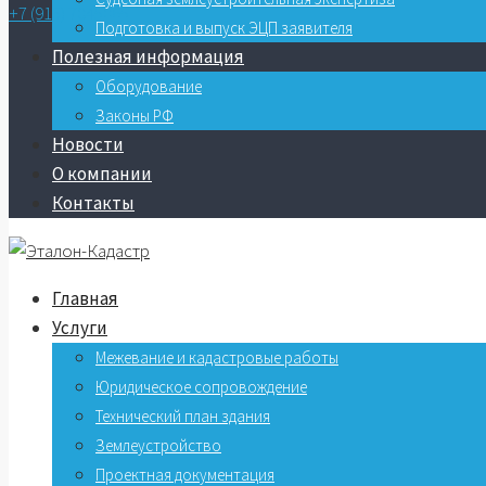
+7 (915) 7045065
Подготовка и выпуск ЭЦП заявителя
Полезная информация
Оборудование
Законы РФ
Новости
О компании
Контакты
Главная
Услуги
Межевание и кадастровые работы
Юридическое сопровождение
Технический план здания
Землеустройство
Проектная документация