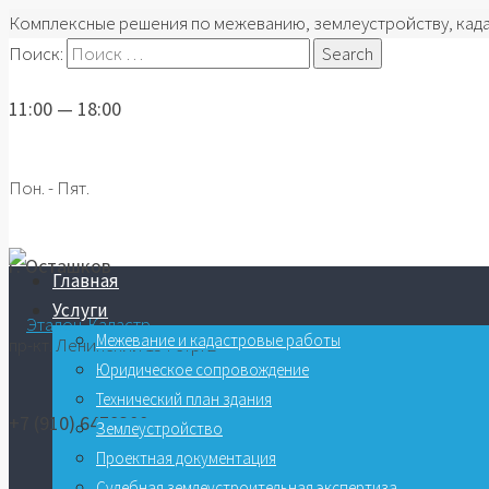
Комплексные решения по межеванию, землеустройству, кад
Поиск:
11:00 — 18:00
Пон. - Пят.
г. Осташков
Главная
Услуги
Межевание и кадастровые работы
пр-кт. Ленинский 154 стр. 2
Юридическое сопровождение
Технический план здания
+7 (910) 6478300
Землеустройство
Проектная документация
Судебная землеустроительная экспертиза