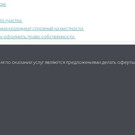
ом.
о участка.
ния координат строений на местности.
как оформить право собственности.
я по оказании услуг являются предложениями делать оферты,