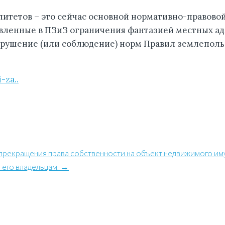
итетов – это сейчас основной нормативно-правово
новленные в ПЗиЗ ограничения фантазией местных а
нарушение (или соблюдение) норм Правил землеполь
-za..
 прекращения права собственности на объект недвижимого им
 его владельцам.
→