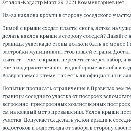
Эталон-Кадастр
Март 29, 2021
Комментариев нет
Из-за наклона кровли в сторону соседского участ
Зимой с крыши сходят пласты снега, летом на чужо
делать наклон крыши в сторону соседей? Давайте 
границы участка до стены должен быть не менее 
застройки муниципалитетов нашей страны. Достато
хватает – снег с крыши перелетает через забор, и 
снегозадержателей нет, водосборные желоба и вод
Возвращаемся к теме: так есть ли официальный зап
Попытки прописать ограничения в Правилах землеп
границы соседнего участка от построек вспомогател
встроенно-пристроенных хозяйственных построек вы
см на каждый метр превышения. Уклон крыши постро
участка. Допускается делать уклон крыши к сосед
водостоков и водоотвода от забора в сторону своего