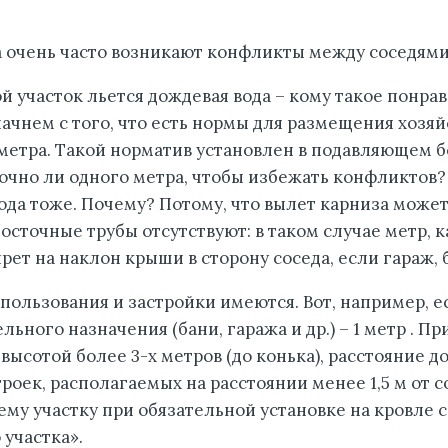
ка очень часто возникают конфликты между соседями
й участок льется дождевая вода – кому такое понра
начнем с того, что есть нормы для размещения хоз
1 метра. Такой норматив установлен в подавляющем
чно ли одного метра, чтобы избежать конфликтов? 
вода тоже. Почему? Потому, что вылет карниза может
осточные трубы отсутствуют: в таком случае метр, 
рет на наклон крыши в сторону соседа, если гараж, 
ользования и застройки имеются. Вот, например, ес
ьного назначения (бани, гаража и др.) – 1 метр . П
сотой более 3-х метров (до конька), расстояние до 
ек, располагаемых на расстоянии менее 1,5 м от со
нему участку при обязательной установке на кровл
 участка».