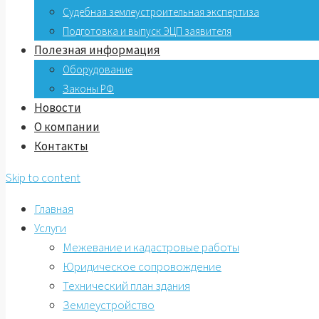
Судебная землеустроительная экспертиза
Подготовка и выпуск ЭЦП заявителя
Полезная информация
Оборудование
Законы РФ
Новости
О компании
Контакты
Skip to content
Главная
Услуги
Межевание и кадастровые работы
Юридическое сопровождение
Технический план здания
Землеустройство